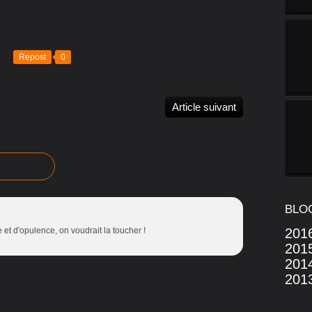
Repost
0
Article suivant
BLO
t d'opulence, on voudrait la toucher !
201
201
201
201