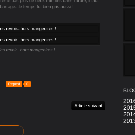
 reste pas plus de deux minutes dans l'arbre, il faut
t barrage...le temps fut bien gris aussi !
 les revoir...hors mangeoires !
Repost
0
BLO
201
Article suivant
201
201
201