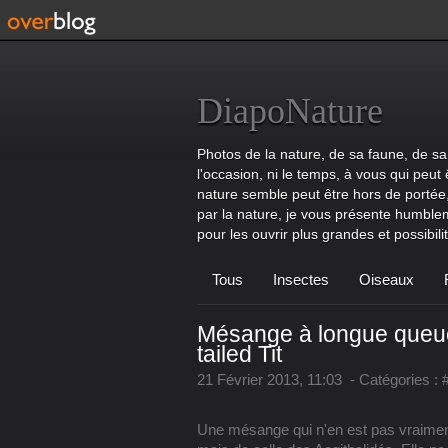
DiapoNature
Photos de la nature, de sa faune, de sa 
l'occasion, ni le temps, à vous qui peut 
nature semble peut être hors de portée,
par la nature, je vous présente humble
pour les ouvrir plus grandes et possibilité
Tous
Insectes
Oiseaux
Mésange à longue queue
tailed Tit
21 Février 2013, 11:03
-
Catégories :
Une mésange qui n'en est pas vraiment u