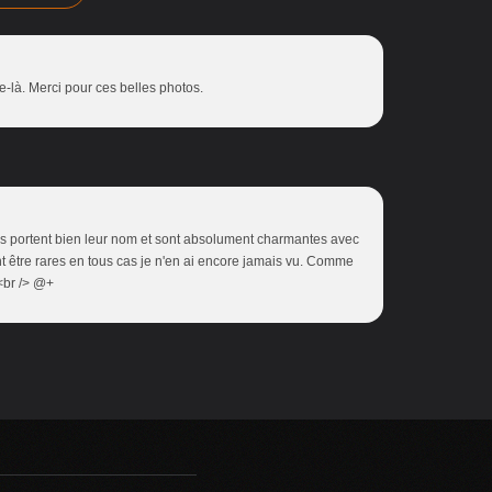
e-là. Merci pour ces belles photos.
les portent bien leur nom et sont absolument charmantes avec
ent être rares en tous cas je n'en ai encore jamais vu. Comme
.<br /> @+