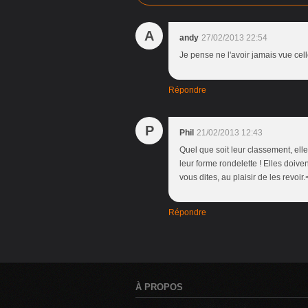
A
andy
27/02/2013 22:54
Je pense ne l'avoir jamais vue cell
Répondre
P
Phil
21/02/2013 12:43
Quel que soit leur classement, el
leur forme rondelette ! Elles doiv
vous dites, au plaisir de les revoir
Répondre
À PROPOS