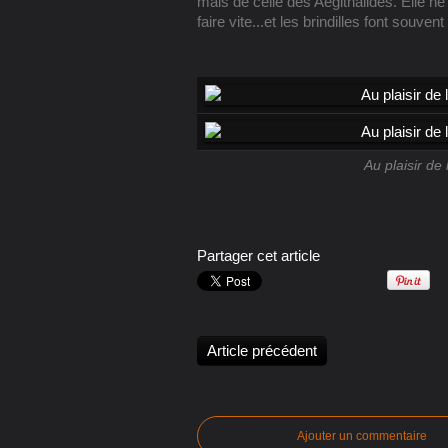
mais de celle des Aegithalidés. Elle ne
faire vite...et les brindilles font souven
Au plaisir de
Partager cet article
Article précédent
Ajouter un commentaire