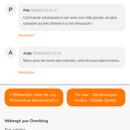
P
Phil
06/03/2013 07:47
Cet insecte est plaisant à voir avec son côté gracile, en plus
comparé au brin d'herbe il a l'air minuscule !
Répondre
A
Andy
05/03/2013 23:19
Merci pour les noms des insectes, celui-là nous était inconnu.
Répondre
< Rhinanthe crête de coq -
Pic mar - Dendrocopos
Rhinanthus alectorolophus
medius - Middle Spotted
Woodpecker >
Hébergé par Overblog
Top articles